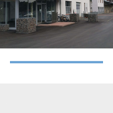
I
E
B
N
A
C
H
W
H
G